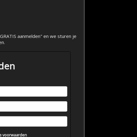
op "GRATIS aanmelden" en we sturen je
en.
lden
e voorwaarden