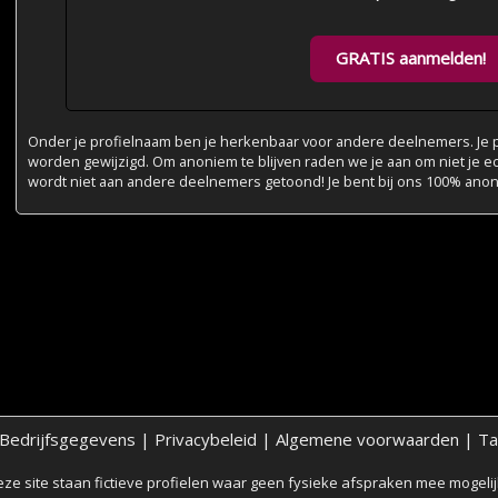
GRATIS aanmelden!
Onder je profielnaam ben je herkenbaar voor andere deelnemers. Je pr
worden gewijzigd. Om anoniem te blijven raden we je aan om niet je e
wordt niet aan andere deelnemers getoond! Je bent bij ons 100% ano
Bedrijfsgegevens
|
Privacybeleid
|
Algemene voorwaarden
|
Ta
ze site staan fictieve profielen waar geen fysieke afspraken mee mogelijk