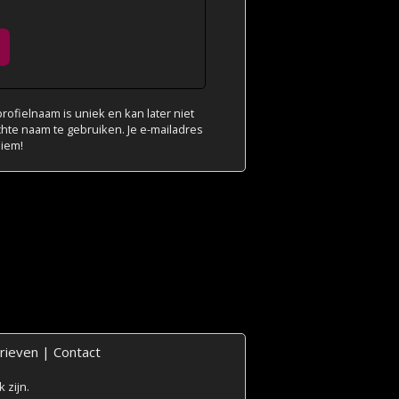
ofielnaam is uniek en kan later niet
chte naam te gebruiken. Je e-mailadres
niem!
rieven
|
Contact
 zijn.