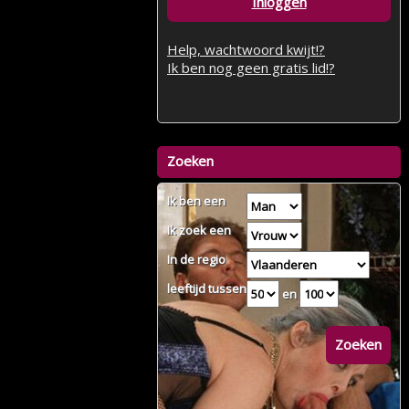
Inloggen
Help, wachtwoord kwijt!?
Ik ben nog geen gratis lid!?
Zoeken
Ik ben een
Ik zoek een
In de regio
leeftijd tussen
en
Zoeken