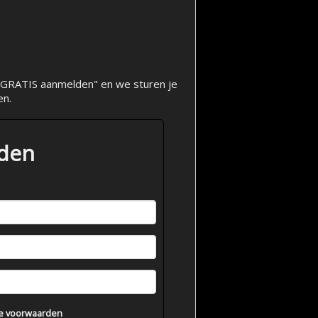
op "GRATIS aanmelden" en we sturen je
en.
lden
e voorwaarden