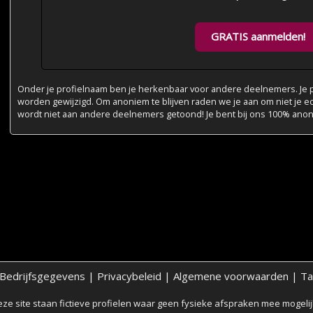
GRATIS aanmelden!
Onder je profielnaam ben je herkenbaar voor andere deelnemers. Je pr
worden gewijzigd. Om anoniem te blijven raden we je aan om niet je e
wordt niet aan andere deelnemers getoond! Je bent bij ons 100% ano
Bedrijfsgegevens
|
Privacybeleid
|
Algemene voorwaarden
|
Ta
ze site staan fictieve profielen waar geen fysieke afspraken mee mogelijk