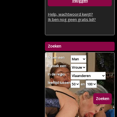
Inloggen
Help, wachtwoord kwijt!?
Ik ben nog geen gratis lid!?
Zoeken
Ik ben een
Ik zoek een
In de regio
leeftijd tussen
en
Zoeken