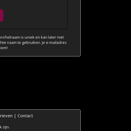
ofielnaam is uniek en kan later niet
chte naam te gebruiken. Je e-mailadres
niem!
rieven
|
Contact
 zijn.