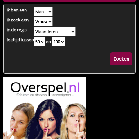
Ik ben een
Ik zoek een
In de regio
leeftijd tussen
en
Zoeken