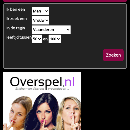
Ik ben een
Ik zoek een
In de regio
leeftijd tussen
en
Zoeken