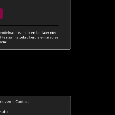
ofielnaam is uniek en kan later niet
chte naam te gebruiken. Je e-mailadres
niem!
rieven
|
Contact
 zijn.