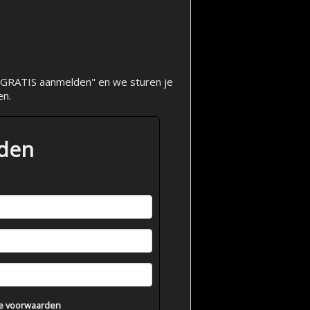
op "GRATIS aanmelden" en we sturen je
en.
lden
e voorwaarden