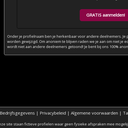
GRATIS aanmelden!
Onder je profielnaam ben je herkenbaar voor andere deelnemers. Je pr
worden gewijzigd. Om anoniem te blijven raden we je aan om niet je e
wordt niet aan andere deelnemers getoond! Je bent bij ons 100% ano
Bedrijfsgegevens
|
Privacybeleid
|
Algemene voorwaarden
|
Ta
ze site staan fictieve profielen waar geen fysieke afspraken mee mogelijk