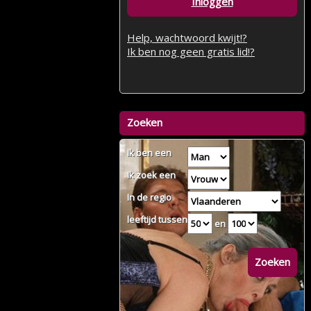
Inloggen
Help, wachtwoord kwijt!?
Ik ben nog geen gratis lid!?
Zoeken
Ik ben een
Ik zoek een
In de regio
leeftijd tussen
en
Zoeken