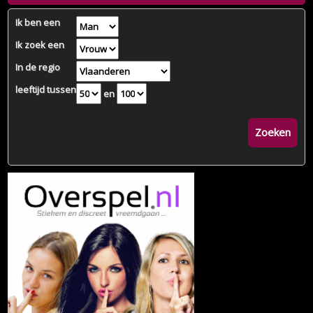
Ik ben een
Ik zoek een
In de regio
leeftijd tussen
en
Zoeken