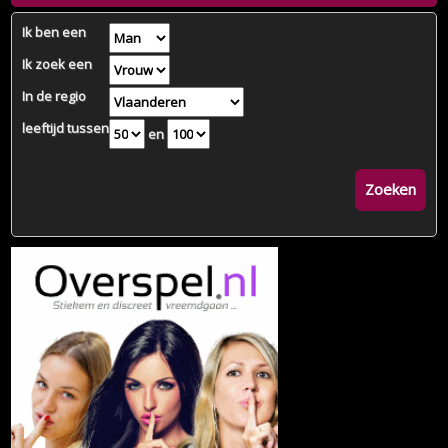
Ik ben een
Ik zoek een
In de regio
leeftijd tussen
en
Zoeken