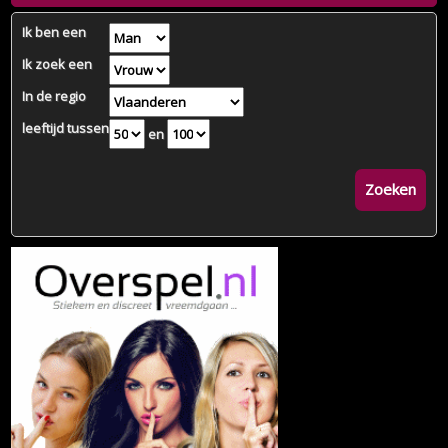
Ik ben een
Ik zoek een
In de regio
leeftijd tussen
en
Zoeken